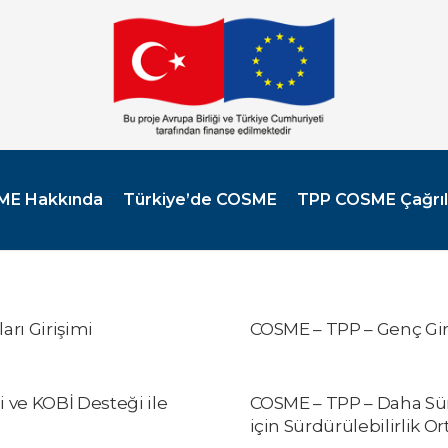
ME Hakkında
Türkiye’de COSME
TPP COSME Çağrıl
rı Girişimi
COSME – TPP – Genç Giri
 ve KOBİ Desteği ile
COSME – TPP – Daha Sür
için Sürdürülebilirlik Ort