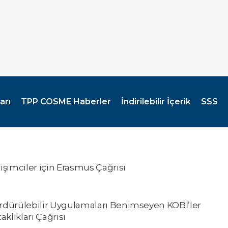
arı
TPP COSME Haberler
İndirilebilir İçerik
SSS
şimciler için Erasmus Çağrısı
dürülebilir Uygulamaları Benimseyen KOBİ’ler
aklıkları Çağrısı