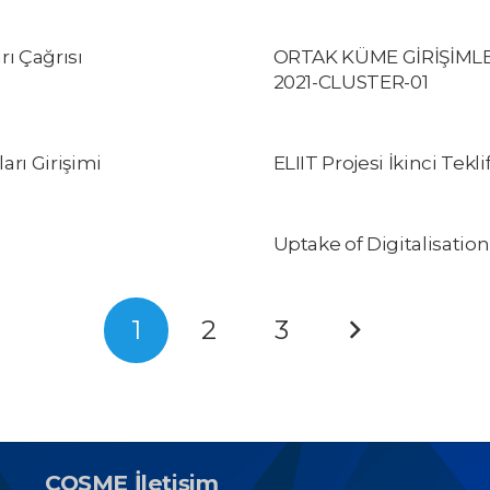
rı Çağrısı
ORTAK KÜME GİRİŞİMLE
2021-CLUSTER-01
rı Girişimi
ELIIT Projesi İkinci Tekli
Uptake of Digitalisati
1
2
3
COSME İletişim