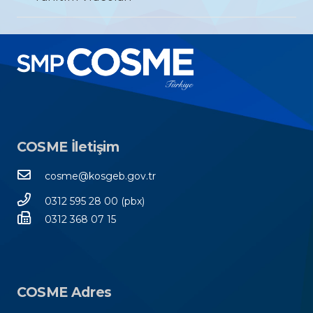
COSME İletişim
cosme@kosgeb.gov.tr
0312 595 28 00 (pbx)
0312 368 07 15
COSME Adres