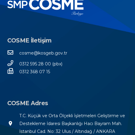
COSME İletişim
cosme@kosgeb.gov.tr
0312 595 28 00 (pbx)
0312 368 07 15
COSME Adres
T.C. Küçük ve Orta Ölçekli İşletmeleri Geliştirme ve
room
Destekleme İdaresi Başkanlığı Hacı Bayram Mah.
İstanbul Cad. No: 32 Ulus / Altındağ / ANKARA