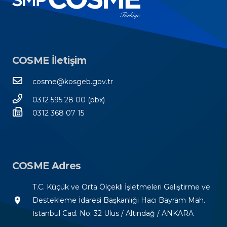
COSME İletişim
cosme@kosgeb.gov.tr
0312 595 28 00 (pbx)
0312 368 07 15
COSME Adres
T.C. Küçük ve Orta Ölçekli İşletmeleri Geliştirme ve
room
Destekleme İdaresi Başkanlığı Hacı Bayram Mah.
İstanbul Cad. No: 32 Ulus / Altındağ / ANKARA