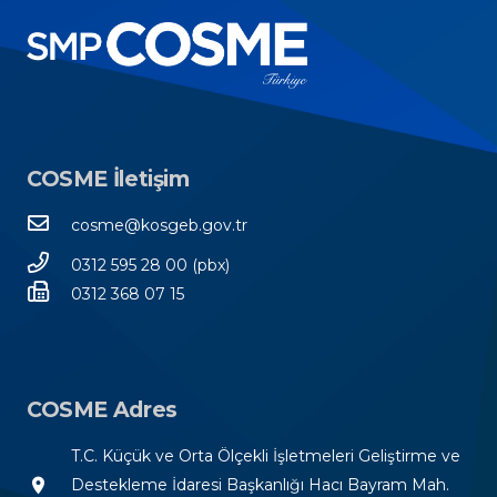
COSME İletişim
cosme@kosgeb.gov.tr
0312 595 28 00 (pbx)
0312 368 07 15
COSME Adres
T.C. Küçük ve Orta Ölçekli İşletmeleri Geliştirme ve
room
Destekleme İdaresi Başkanlığı Hacı Bayram Mah.