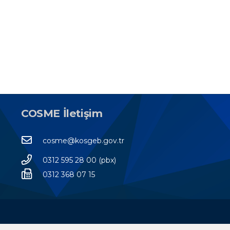
COSME İletişim
cosme@kosgeb.gov.tr
0312 595 28 00 (pbx)
0312 368 07 15