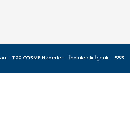
arı
TPP COSME Haberler
İndirilebilir İçerik
SSS