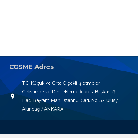
COSME Adres
T.C. Küçük ve Orta Ölçekli İşletmeleri
Geliştirme ve Destekleme İdaresi Başkanlığı
room
Hacı Bayram Mah. İstanbul Cad. No: 32 Ulus /
Altındağ / ANKARA