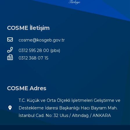
COSME İletişim
cosme@kosgeb.gov.tr
0312 595 28 00 (pbx)
0312 368 07 15
COSME Adres
T.C. Küçük ve Orta Ölçekli İşletmeleri Geliştirme ve
room
Destekleme İdaresi Başkanlığı Hacı Bayram Mah.
İstanbul Cad. No: 32 Ulus / Altındağ / ANKARA