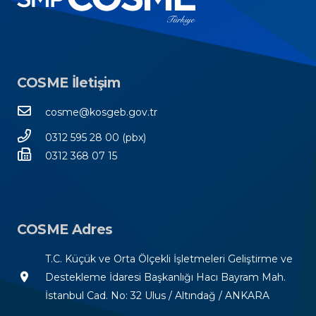
COSME İletişim
cosme@kosgeb.gov.tr
0312 595 28 00 (pbx)
0312 368 07 15
COSME Adres
T.C. Küçük ve Orta Ölçekli İşletmeleri Geliştirme ve
room
Destekleme İdaresi Başkanlığı Hacı Bayram Mah.
İstanbul Cad. No: 32 Ulus / Altındağ / ANKARA