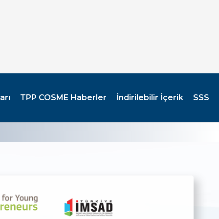
arı
TPP COSME Haberler
İndirilebilir İçerik
SSS