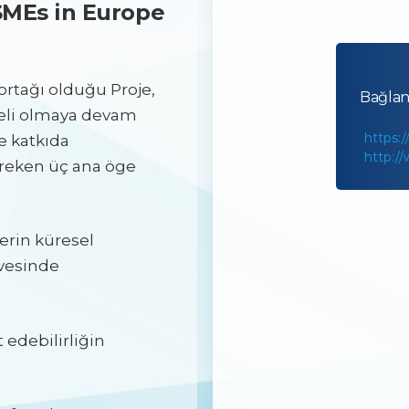
 SMEs in Europe
ortağı olduğu Proje,
Bağlan
eli olmaya devam
https:
e katkıda
http:/
reken üç ana öge
lerin küresel
evesinde
 edebilirliğin