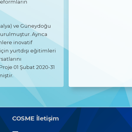
reformların
 İtalya) ve Güneydoğu
kurulmuştur. Ayrıca
lere inovatif
çin yurtdışı eğitimleri
rsatlarını
Proje 01 Şubat 2020-31
iştir.
COSME İletişim