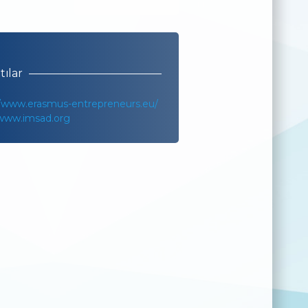
tılar
//www.erasmus-entrepreneurs.eu/
/www.imsad.org