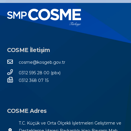
COSME İletişim
cosme@kosgeb.gov.tr
0312 595 28 00 (pbx)
0312 368 07 15
COSME Adres
T.C. Küçük ve Orta Ölçekli İşletmeleri Geliştirme ve
room
Destekleme İdaresi Başkanlığı Hacı Bayram Mah.