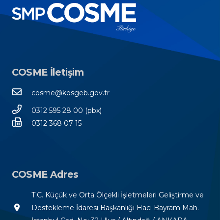
COSME İletişim
cosme@kosgeb.gov.tr
0312 595 28 00 (pbx)
0312 368 07 15
COSME Adres
T.C. Küçük ve Orta Ölçekli İşletmeleri Geliştirme ve
room
Destekleme İdaresi Başkanlığı Hacı Bayram Mah.