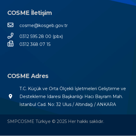
COSME İletişim
cosme@kosgeb.gov.tr
0312 595 28 00 (pbx)
0312 368 07 15
COSME Adres
T.C. Küçük ve Orta Ölçekli İşletmeleri Geliştirme ve
room
Destekleme İdaresi Başkanlığı Hacı Bayram Mah.
İstanbul Cad. No: 32 Ulus / Altındağ / ANKARA
SMPCOSME Türkiye © 2025 Her hakkı saklıdır.